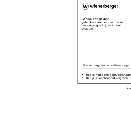
Gebruik een geldige
gebruikersnaam en wachtwoord
om toegang te krijgen tot het
systeem.
Dit rekenprogramma is alleen toegank
Heb je nog geen gebruikersnaam
Ben je je wachtwoord vergeten?
IP-